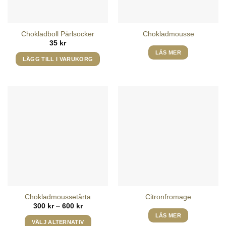
kan
väljas
på
Chokladboll Pärlsocker
Chokladmousse
produktsidan
35
kr
LÄS MER
LÄGG TILL I VARUKORG
Chokladmoussetårta
Citronfromage
Prisintervall:
300
kr
–
600
kr
300 kr
LÄS MER
till
VÄLJ ALTERNATIV
600 kr