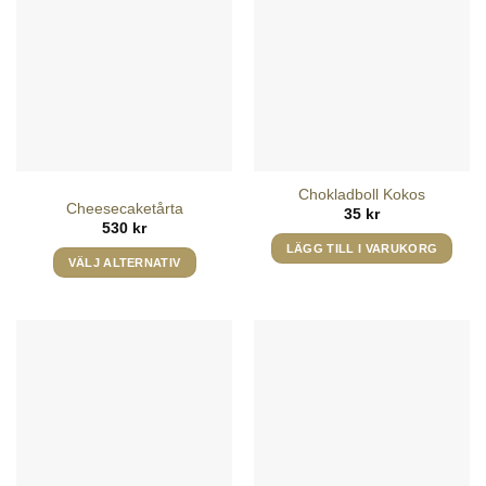
Chokladboll Kokos
Cheesecaketårta
35
kr
530
kr
LÄGG TILL I VARUKORG
VÄLJ ALTERNATIV
Den
här
produkten
har
flera
varianter.
De
olika
alternativen