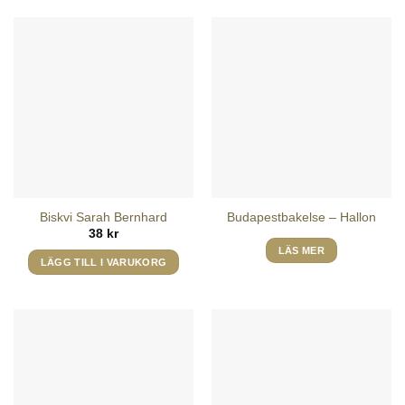
här
produkten
har
flera
varianter.
De
olika
alternativen
kan
väljas
på
Biskvi Sarah Bernhard
Budapestbakelse – Hallon
produktsidan
38
kr
LÄS MER
LÄGG TILL I VARUKORG