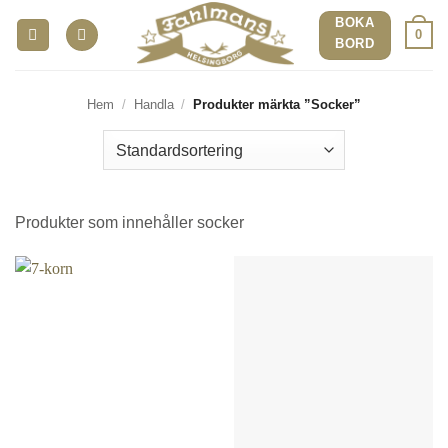
Skip
BOKA
0
to
BORD
content
Hem
/
Handla
/
Produkter märkta ”Socker”
Produkter som innehåller socker