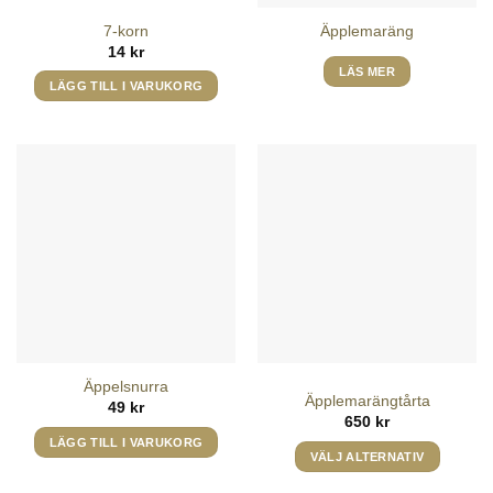
7-korn
Äpplemaräng
14
kr
LÄS MER
LÄGG TILL I VARUKORG
Äppelsnurra
Äpplemarängtårta
49
kr
650
kr
LÄGG TILL I VARUKORG
VÄLJ ALTERNATIV
Den