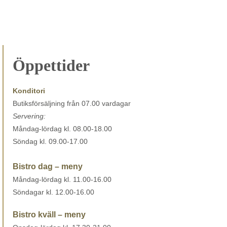
De
olika
alternativen
kan
väljas
Öppettider
på
produktsidan
Konditori
Butiksförsäljning från 07.00 vardagar
Servering:
Måndag-lördag kl. 08.00-18.00
Söndag kl. 09.00-17.00
Bistro dag – meny
Måndag-lördag kl. 11.00-16.00
Söndagar kl. 12.00-16.00
Bistro kväll – meny