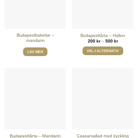
Budapestbakelse –
Budapesttårta – Hallon
mandarin
Prisinterval
200
kr
–
500
kr
200 kr
till
VÄLJ ALTERNATIV
LÄS MER
500 kr
Den
här
produkten
har
flera
varianter.
De
olika
alternativen
kan
väljas
på
produktsidan
Budapesttårta – Mandarin
Ceasarsallad med kyckling