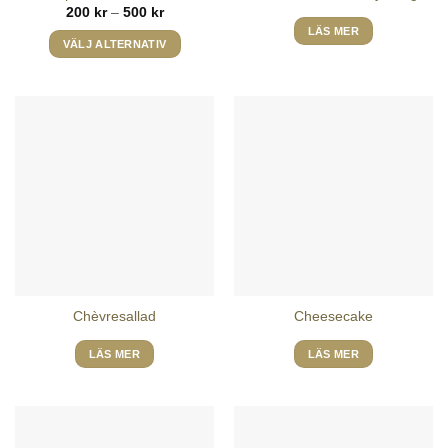
Prisintervall:
200
kr
–
500
kr
200 kr
LÄS MER
till
VÄLJ ALTERNATIV
500 kr
Den
här
produkten
har
flera
varianter.
De
olika
alternativen
kan
väljas
på
Chèvresallad
Cheesecake
produktsidan
LÄS MER
LÄS MER