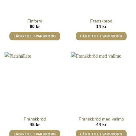
kan
väljas
på
Finform
Franskbröd
produktsidan
60
kr
14
kr
LÄGG TILL I VARUKORG
LÄGG TILL I VARUKORG
Franskbröd
Franskbröd med vallmo
48
kr
44
kr
LÄGG TILL I VARUKORG
LÄGG TILL I VARUKORG