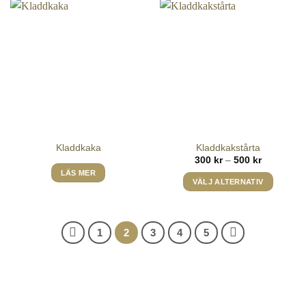
Kladdkaka
Kladdkakstårta
Prisinterval
300
kr
–
500
kr
300 kr
LÄS MER
till
VÄLJ ALTERNATIV
500 kr
Den
här
produkten
1
2
3
4
5
har
flera
varianter.
De
olika