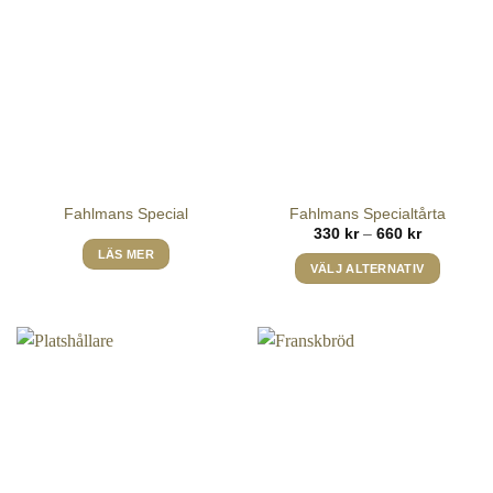
har
flera
varianter.
De
olika
alternativen
kan
väljas
på
Fahlmans Special
Fahlmans Specialtårta
produktsidan
Prisinterval
330
kr
–
660
kr
330 kr
LÄS MER
till
VÄLJ ALTERNATIV
660 kr
Den
här
produkten
har
flera
varianter.
De
olika
alternativen