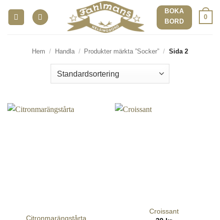
Skip
BOKA
0
to
BORD
content
Hem
/
Handla
/
Produkter märkta ”Socker”
/
Sida 2
Croissant
Citronmarängstårta