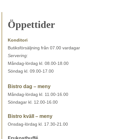
alternativen
kan
väljas
Öppettider
på
produktsidan
Konditori
Butiksförsäljning från 07.00 vardagar
Servering:
Måndag-lördag kl. 08.00-18.00
Söndag kl. 09.00-17.00
Bistro dag – meny
Måndag-lördag kl. 11.00-16.00
Söndagar kl. 12.00-16.00
Bistro kväll – meny
Onsdag-lördag kl. 17.30-21.00
Frukostbuffé