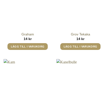
De
olika
alternativen
kan
väljas
på
Graham
Grov Tekaka
produktsidan
14
kr
14
kr
LÄGG TILL I VARUKORG
LÄGG TILL I VARUKORG