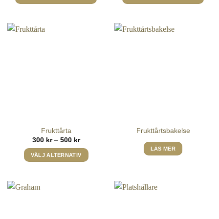
Frukttårta
Frukttårtsbakelse
Prisintervall:
300
kr
–
500
kr
300 kr
LÄS MER
till
VÄLJ ALTERNATIV
500 kr
Den
här
produkten
har
flera
varianter.