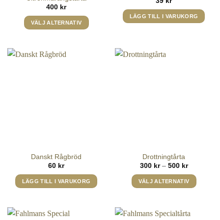
39
kr
400
kr
LÄGG TILL I VARUKORG
VÄLJ ALTERNATIV
Den
här
produkten
har
flera
varianter.
De
olika
alternativen
kan
väljas
på
Danskt Rågbröd
Drottningtårta
produktsidan
Prisinterval
60
kr
300
kr
–
500
kr
300 kr
till
LÄGG TILL I VARUKORG
VÄLJ ALTERNATIV
500 kr
Den
här
produkten