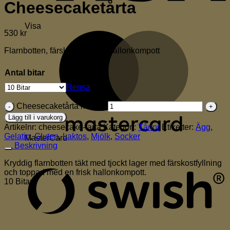
Cheesecaketårta
Visa
530
kr
Flarnbotten, färskostfyllning, hallonkompott
Antal bitar
Rensa
Cheesecaketårta mängd
Lägg till i varukorg
Artikelnr:
cheesecake-tarta
Kategori:
Tårtor
Etiketter:
Ägg
,
Gelatin
,
Gluten
,
Laktos
,
Mjölk
,
Socker
MasterCard
Beskrivning
Kryddig flarnbotten täkt med tjockt lager med färskostfyllning
och toppad med en frisk hallonkompott.
10 Bitar