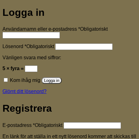
Logga in
Användarnamn eller e-postadress
*
Obligatoriskt
Lösenord
*
Obligatoriskt
Vänligen svara med siffror:
5 × fyra =
Kom ihåg mig
Logga in
Glömt ditt lösenord?
Registrera
E-postadress
*
Obligatoriskt
En länk för att ställa in ett nytt lösenord kommer att skickas till