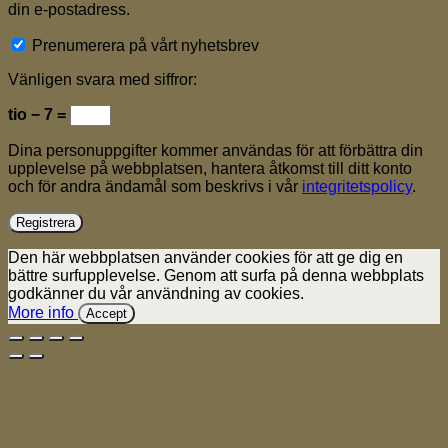
din e-postadress.
Prenumerera på vårt nyhetsbrev
Vänligen svara med siffror:
tio − 7 =
Dina personuppgifter kommer användas för att förbättra din
upplevelse på webbplatsen, hantera åtkomst till ditt konto
och för andra ändamål som beskrivs i vår
integritetspolicy
.
Registrera
Den här webbplatsen använder cookies för att ge dig en
bättre surfupplevelse. Genom att surfa på denna webbplats
godkänner du vår användning av cookies.
More info
Accept