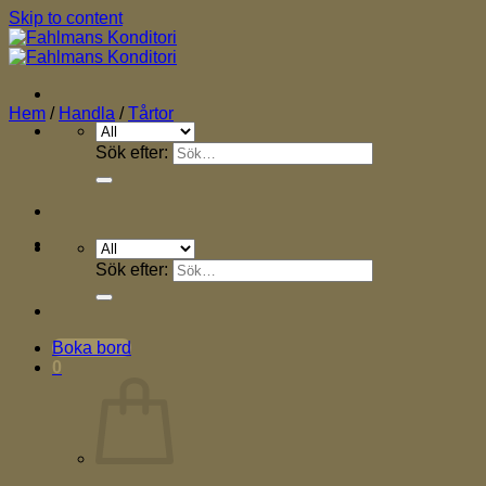
Skip to content
Hem
/
Handla
/
Tårtor
Sök efter:
Sök efter:
Boka bord
0