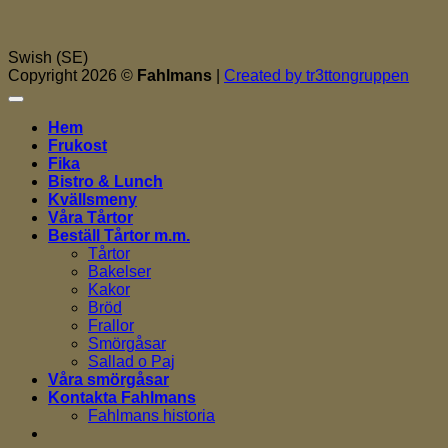
Swish (SE)
Copyright 2026 ©
Fahlmans
|
Created by tr3ttongruppen
Hem
Frukost
Fika
Bistro & Lunch
Kvällsmeny
Våra Tårtor
Beställ Tårtor m.m.
Tårtor
Bakelser
Kakor
Bröd
Frallor
Smörgåsar
Sallad o Paj
Våra smörgåsar
Kontakta Fahlmans
Fahlmans historia