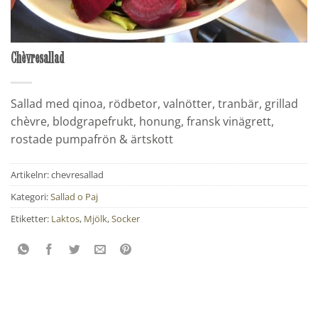
Chèvresallad
Sallad med qinoa, rödbetor, valnötter, tranbär, grillad
chèvre, blodgrapefrukt, honung, fransk vinägrett,
rostade pumpafrön & ärtskott
Artikelnr:
chevresallad
Kategori:
Sallad o Paj
Etiketter:
Laktos
,
Mjölk
,
Socker