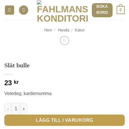
Skip
BOKA
0
to
BORD
content
Hem
/
Handla
/
Kakor
Slät bulle
23
kr
Vetedeg, kardemumma
Slät bulle mängd
LÄGG TILL I VARUKORG