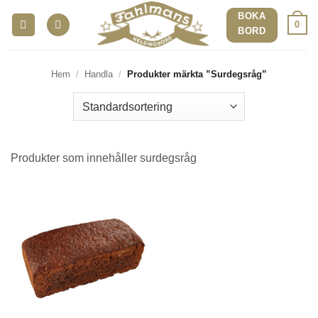
Skip
BOKA
0
to
BORD
content
Hem
/
Handla
/
Produkter märkta ”Surdegsråg”
Produkter som innehåller surdegsråg