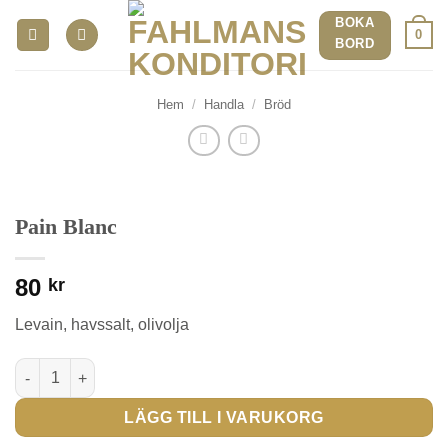
Skip
BOKA
0
to
BORD
content
Hem
/
Handla
/
Bröd
Pain Blanc
80
kr
Levain, havssalt, olivolja
Pain Blanc mängd
LÄGG TILL I VARUKORG